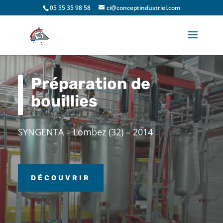
05 55 35 98 58
ci@conceptindustriel.com
Préparation de
bouillies
SYNGENTA – Lombez (32) – 2014
DÉCOUVRIR